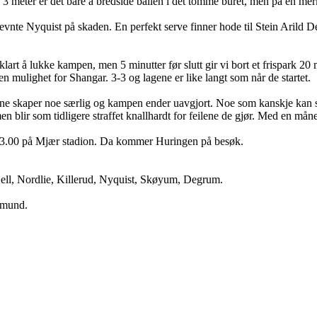
 3 meter er det bare å bredside ballen i det tomme buret, men på en me
evnte Nyquist på skaden. En perfekt serve finner hode til Stein Arild D
rt å lukke kampen, men 5 minutter før slutt gir vi bort et frispark 20 m
en mulighet for Shangar. 3-3 og lagene er like langt som når de startet.
ene skaper noe særlig og kampen ender uavgjort. Noe som kanskje kan sie
n blir som tidligere straffet knallhardt for feilene de gjør. Med en måned ig
.13.00 på Mjær stadion. Da kommer Huringen på besøk.
jell, Nordlie, Killerud, Nyquist, Skøyum, Degrum.
emund.