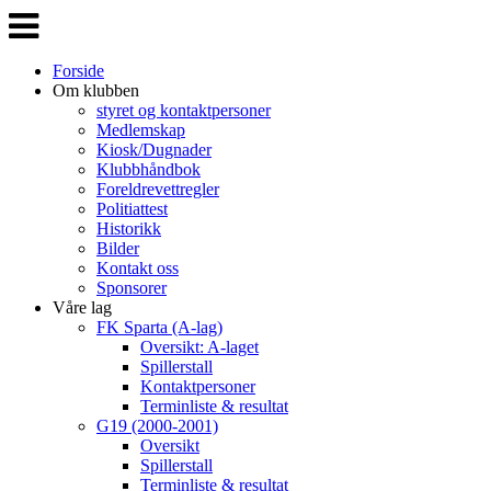
Veksle
navigasjon
Forside
Om klubben
styret og kontaktpersoner
Medlemskap
Kiosk/Dugnader
Klubbhåndbok
Foreldrevettregler
Politiattest
Historikk
Bilder
Kontakt oss
Sponsorer
Våre lag
FK Sparta (A-lag)
Oversikt: A-laget
Spillerstall
Kontaktpersoner
Terminliste & resultat
G19 (2000-2001)
Oversikt
Spillerstall
Terminliste & resultat