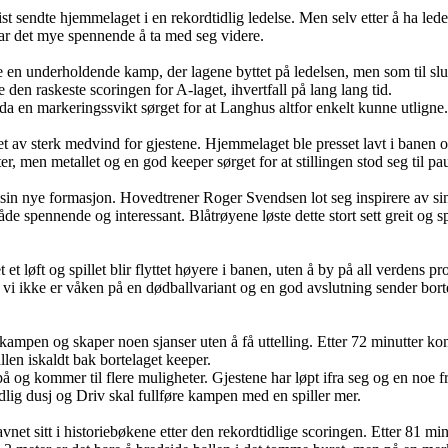
 sendte hjemmelaget i en rekordtidlig ledelse. Men selv etter å ha lede
 var det mye spennende å ta med seg videre.
en underholdende kamp, der lagene byttet på ledelsen, men som til slut
en raskeste scoringen for A-laget, ihvertfall på lang lang tid.
da en markeringssvikt sørget for at Langhus altfor enkelt kunne utligne.
t av sterk medvind for gjestene. Hjemmelaget ble presset lavt i banen og 
, men metallet og en god keeper sørget for at stillingen stod seg til pa
v sin nye formasjon. Hovedtrener Roger Svendsen lot seg inspirere av sin
de spennende og interessant. Blåtrøyene løste dette stort sett greit og 
 løft og spillet blir flyttet høyere i banen, uten å by på all verdens p
vi ikke er våken på en dødballvariant og en god avslutning sender borte
ampen og skaper noen sjanser uten å få uttelling. Etter 72 minutter ko
len iskaldt bak bortelaget keeper.
 og kommer til flere muligheter. Gjestene har løpt ifra seg og en noe fr
idlig dusj og Driv skal fullføre kampen med en spiller mer.
net sitt i historiebøkene etter den rekordtidlige scoringen. Etter 81 minu