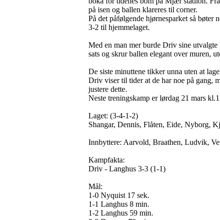
boka for tidenes bom på Mjær stadion. Fra
på isen og ballen klareres til corner.
På det påfølgende hjørnesparket så bøter n
3-2 til hjemmelaget.
Med en man mer burde Driv sine utvalgte kla
sats og skrur ballen elegant over muren, ut
De siste minuttene tikker unna uten at lag
Driv viser til tider at de har noe på gang, me
justere dette.
Neste treningskamp er lørdag 21 mars kl
Laget: (3-4-1-2)
Shangar, Dennis, Flåten, Eide, Nyborg, K
Innbyttere: Aarvold, Braathen, Ludvik, V
Kampfakta:
Driv - Langhus 3-3 (1-1)
Mål:
1-0 Nyquist 17 sek.
1-1 Langhus 8 min.
1-2 Langhus 59 min.