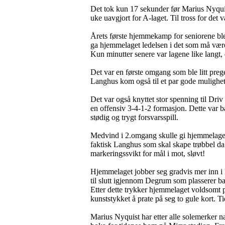
Det tok kun 17 sekunder før Marius Nyquist
uke uavgjort for A-laget. Til tross for det
Årets første hjemmekamp for seniorene ble 
ga hjemmelaget ledelsen i det som må være d
Kun minutter senere var lagene like langt, 
Det var en første omgang som ble litt prege
Langhus kom også til et par gode muligheter
Det var også knyttet stor spenning til Dri
en offensiv 3-4-1-2 formasjon. Dette var bå
stødig og trygt forsvarsspill.
Medvind i 2.omgang skulle gi hjemmelaget et
faktisk Langhus som skal skape trøbbel da 
markeringssvikt for mål i mot, sløvt!
Hjemmelaget jobber seg gradvis mer inn i k
til slutt igjennom Degrum som plasserer bal
Etter dette trykker hjemmelaget voldsomt på
kunststykket å prate på seg to gule kort. T
Marius Nyquist har etter alle solemerker nav