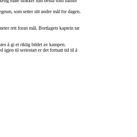
rkelig måte stokker han beina som bambi
egrum, som setter sitt andre mål for dagen.
eter rett foran mål. Bortlagets kaptein tar
s å gi et riktig bildet av kampen.
jen til seriestart er det fortsatt tid til å