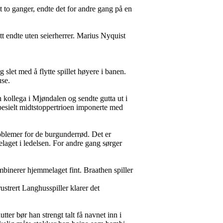
t to ganger, endte det for andre gang på en
t endte uten seierherrer. Marius Nyquist
slet med å flytte spillet høyere i banen.
use.
 kollega i Mjøndalen og sendte gutta ut i
spesielt midtstoppertrioen imponerte med
roblemer for de burgunderrød. Det er
laget i ledelsen. For andre gang sørger
mbinerer hjemmelaget fint. Braathen spiller
ustrert Langhusspiller klarer det
tter bør han strengt talt få navnet inn i