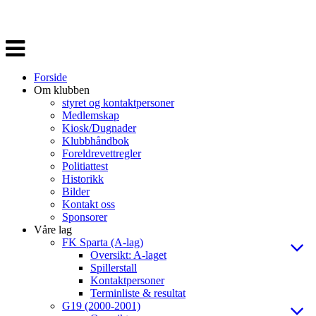
Veksle
navigasjon
Forside
Om klubben
styret og kontaktpersoner
Medlemskap
Kiosk/Dugnader
Klubbhåndbok
Foreldrevettregler
Politiattest
Historikk
Bilder
Kontakt oss
Sponsorer
Våre lag
FK Sparta (A-lag)
Oversikt: A-laget
Spillerstall
Kontaktpersoner
Terminliste & resultat
G19 (2000-2001)