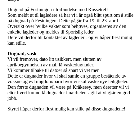
Dugnad på Festningen i forbindelse med Russetreff
Som meldt ut til lagledere så har vi i år også blitt spurt om å stille
på dugnad på Festningen. Dette pågår fra 19. til 23. april.
Oversikt over hvilke vakter som behøves, organiseres av den
enkelte lagleder og meldes til Sportslig leder.
Dere vil derfor bli kontaktet av lagleder - og vi håper flest mulig
kan stille.
Dugnad, vask
Vi vil fremover, dato litt usikkert, men slutten av
april/begynnelsen av mai, få vaskedugnader.
Vi kommer tilbake til datoer så snart vi vet mer.
Dette er dugnader hvor vi skal samle en gruppe bestående av
voksne og evt ungdom/barn hvor vi skal vaske nye leiligheter.
Den første dugnaden vil være på Kråkerøy, men deretter vil vi
etter hvert kunne få dugnader i nærheten - gitt at vi gjør en god
jobb.
Styret håper derfor flest mulig kan stille på disse dugnadene!