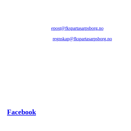
FK SPARTA SARPSBORG
Epost:
epost@fkspartasarpsborg.no
Epost faktura:
regnskap@fkspartasarpsborg.no
Epost hytte:
regnskap@fkspartasarpsborg.no
Besøksadresse: Albert Moeskaus vei 46, 1711 SARPSBORG
Postadresse: Postboks 1097, 1705 SARPSBORG
Organisasjonsnummer: NO 980580679 MVA
Kontonummer: 1020.28.67370
Facebook