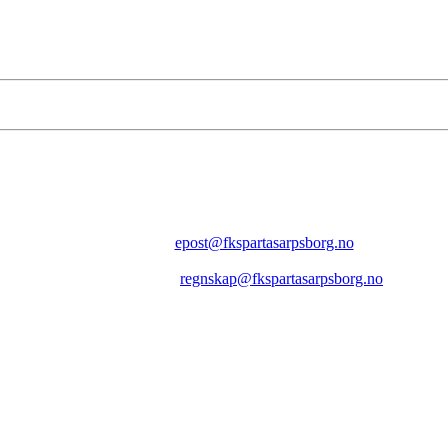
FK SPARTA SARPSBORG
Epost:
epost@fkspartasarpsborg.no
Epost faktura:
regnskap@fkspartasarpsborg.no
Epost hytte:
regnskap@fkspartasarpsborg.no
Besøksadresse: Albert Moeskaus vei 46, 1711 SARPSBORG
Postadresse: Postboks 1097, 1705 SARPSBORG
Organisasjonsnummer: NO 980580679 MVA