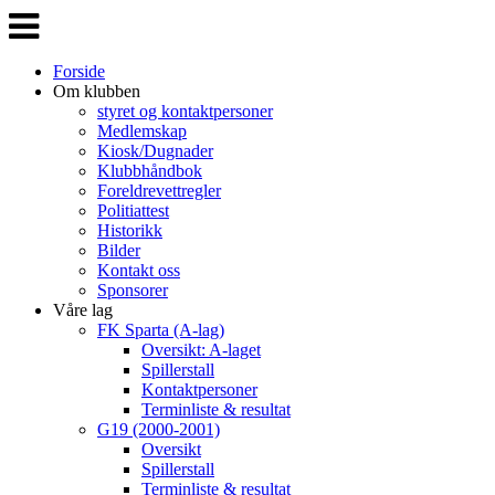
Veksle
navigasjon
Forside
Om klubben
styret og kontaktpersoner
Medlemskap
Kiosk/Dugnader
Klubbhåndbok
Foreldrevettregler
Politiattest
Historikk
Bilder
Kontakt oss
Sponsorer
Våre lag
FK Sparta (A-lag)
Oversikt: A-laget
Spillerstall
Kontaktpersoner
Terminliste & resultat
G19 (2000-2001)
Oversikt
Spillerstall
Terminliste & resultat