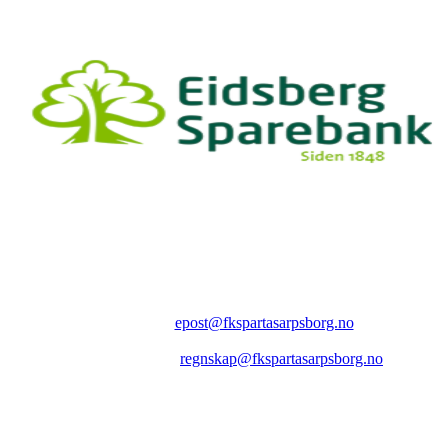
FK SPARTA SARPSBORG
Epost:
epost@fkspartasarpsborg.no
Epost faktura:
regnskap@fkspartasarpsborg.no
Epost hytte:
regnskap@fkspartasarpsborg.no