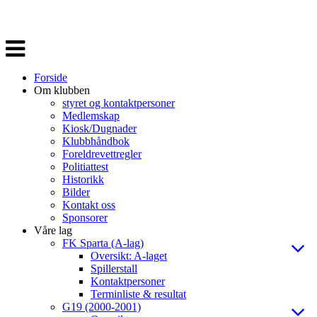
Veksle
navigasjon
Forside
Om klubben
styret og kontaktpersoner
Medlemskap
Kiosk/Dugnader
Klubbhåndbok
Foreldrevettregler
Politiattest
Historikk
Bilder
Kontakt oss
Sponsorer
Våre lag
FK Sparta (A-lag)
Oversikt: A-laget
Spillerstall
Kontaktpersoner
Terminliste & resultat
G19 (2000-2001)