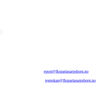
FK SPARTA SARPSBORG
Epost:
epost@fkspartasarpsborg.no
Epost faktura:
regnskap@fkspartasarpsborg.no
Epost hytte:
regnskap@fkspartasarpsborg.no
Besøksadresse: Albert Moeskaus vei 46, 1711 SARPSBORG
Postadresse: Postboks 1097, 1705 SARPSBORG