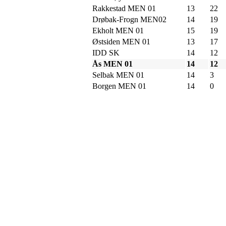
Rakkestad MEN 01
13
22
Drøbak-Frogn MEN02
14
19
Ekholt MEN 01
15
19
Østsiden MEN 01
13
17
IDD SK
14
12
Ås MEN 01
14
12
Selbak MEN 01
14
3
Borgen MEN 01
14
0