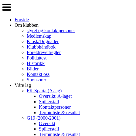
Veksle
navigasjon
Forside
Om klubben
styret og kontaktpersoner
Medlemskap
Kiosk/Dugnader
Klubbhåndbok
Foreldrevettregler
Politiattest
Historikk
Bilder
Kontakt oss
Sponsorer
Våre lag
FK Sparta (A-lag)
Oversikt: A-laget
Spillerstall
Kontaktpersoner
Terminliste & resultat
G19 (2000-2001)
Oversikt
Spillerstall
Terminliste & resultat