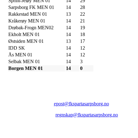
Sprint-Jeløy MEN 01
14
29
Sarpsborg FK MEN 01
14
28
Rakkestad MEN 01
13
22
Kråkerøy MEN 01
14
21
Drøbak-Frogn MEN02
14
19
Ekholt MEN 01
14
18
Østsiden MEN 01
13
17
IDD SK
14
12
Ås MEN 01
14
12
Selbak MEN 01
14
3
Borgen MEN 01
14
0
FK SPARTA SARPSBORG
Epost:
epost@fkspartasarpsborg.no
Epost faktura:
regnskap@fkspartasarpsborg.no
Epost hytte:
regnskap@fkspartasarpsborg.no