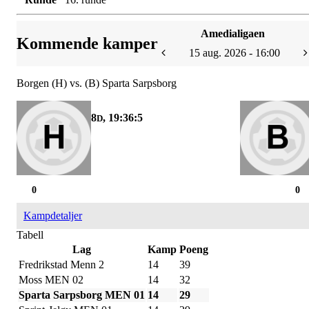
Amedialigaen
Kommende kamper
15 aug. 2026 - 16:00
Borgen (H) vs. (B) Sparta Sarpsborg
8
, 19:36:5
D
0
0
Kampdetaljer
Tabell
Lag
Kamp
Poeng
Fredrikstad Menn 2
14
39
Moss MEN 02
14
32
Sparta Sarpsborg MEN 01
14
29