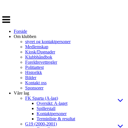
Veksle
navigasjon
Forside
Om klubben
styret og kontaktpersoner
Medlemskap
Kiosk/Dugnader
Klubbhåndbok
Foreldrevettregler
Politiattest
Historikk
Bilder
Kontakt oss
Sponsorer
Våre lag
FK Sparta (A-lag)
Oversikt: A-laget
Spillerstall
Kontaktpersoner
Terminliste & resultat
G19 (2000-2001)