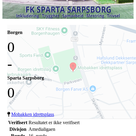
Borgen
0
-
Sparta Sarpsborg
0
Mobakken idrettsplass
Verifisert
Resultatet er ikke verifisert
Divisjon
Amedialigaen
Runde
16. runde