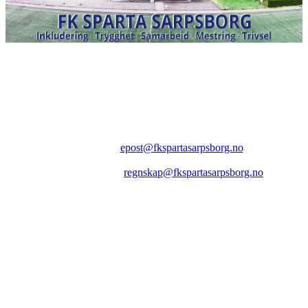
FK SPARTA SARPSBORG
Epost:
epost@fkspartasarpsborg.no
Epost faktura:
regnskap@fkspartasarpsborg.no
Epost hytte:
regnskap@fkspartasarpsborg.no
Besøksadresse: Albert Moeskaus vei 46, 1711 SARPSBORG
Postadresse: Postboks 1097, 1705 SARPSBORG
Organisasjonsnummer: NO 980580679 MVA
Kontonummer: 1020.28.67370