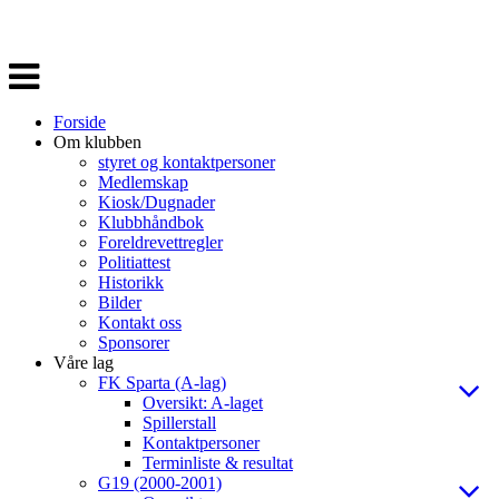
Veksle
navigasjon
Forside
Om klubben
styret og kontaktpersoner
Medlemskap
Kiosk/Dugnader
Klubbhåndbok
Foreldrevettregler
Politiattest
Historikk
Bilder
Kontakt oss
Sponsorer
Våre lag
FK Sparta (A-lag)
Oversikt: A-laget
Spillerstall
Kontaktpersoner
Terminliste & resultat
G19 (2000-2001)