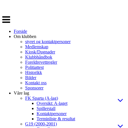
Veksle
navigasjon
Forside
Om klubben
styret og kontaktpersoner
Medlemskap
Kiosk/Dugnader
Klubbhåndbok
Foreldrevettregler
Politiattest
Historikk
Bilder
Kontakt oss
Sponsorer
Våre lag
FK Sparta (A-lag)
Oversikt: A-laget
Spillerstall
Kontaktpersoner
Terminliste & resultat
G19 (2000-2001)