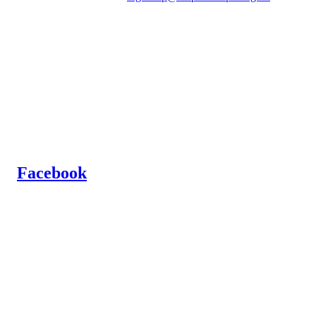
Besøksadresse: Albert Moeskaus vei 46, 1711 SARPSBORG
Postadresse: Postboks 1097, 1705 SARPSBORG
Organisasjonsnummer: NO 980580679 MVA
Kontonummer: 1020.28.67370
Facebook