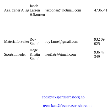
Jacob
Ass. trener A lag
Larsen
jacobhaa@hotmail.com
473654
Håkonsen
Roy
932 09
Materialforvalter
roy1arne@gmail.com
Strand
025
Hege
936 47
Sportslig leder
Kristin
heg1str@gmail.com
349
Strand
FK SPARTA SARPSBORG
Epost:
epost@fkspartasarpsborg.no
Epost faktura:
regnskap@fkspartasarpsborg.no
Epost hytte:
regnskap@fkspartasarpsborg.no