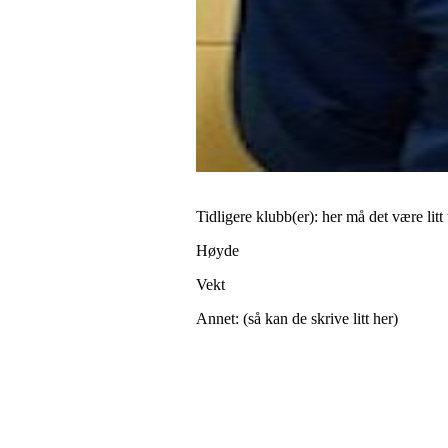
Tidligere klubb(er): her må det være litt 
Høyde
Vekt
Annet: (så kan de skrive litt her)