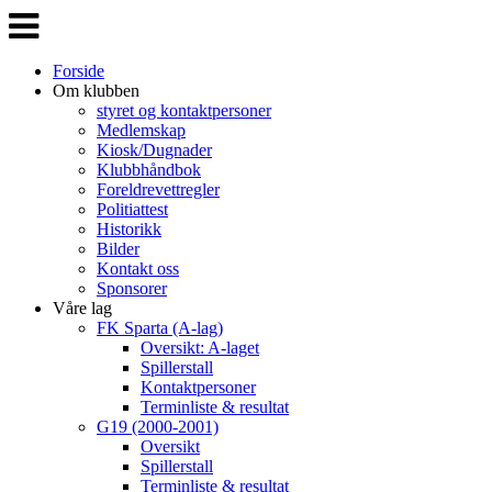
Veksle
navigasjon
Forside
Om klubben
styret og kontaktpersoner
Medlemskap
Kiosk/Dugnader
Klubbhåndbok
Foreldrevettregler
Politiattest
Historikk
Bilder
Kontakt oss
Sponsorer
Våre lag
FK Sparta (A-lag)
Oversikt: A-laget
Spillerstall
Kontaktpersoner
Terminliste & resultat
G19 (2000-2001)
Oversikt
Spillerstall
Terminliste & resultat