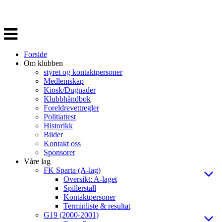
Veksle
navigasjon
Forside
Om klubben
styret og kontaktpersoner
Medlemskap
Kiosk/Dugnader
Klubbhåndbok
Foreldrevettregler
Politiattest
Historikk
Bilder
Kontakt oss
Sponsorer
Våre lag
FK Sparta (A-lag)
Oversikt: A-laget
Spillerstall
Kontaktpersoner
Terminliste & resultat
G19 (2000-2001)