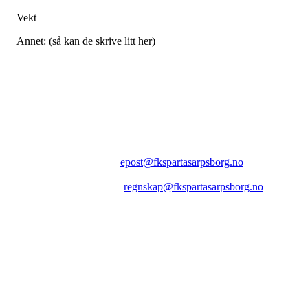
Vekt
Annet: (så kan de skrive litt her)
FK SPARTA SARPSBORG
Epost:
epost@fkspartasarpsborg.no
Epost faktura:
regnskap@fkspartasarpsborg.no
Epost hytte:
regnskap@fkspartasarpsborg.no
Besøksadresse: Albert Moeskaus vei 46, 1711 SARPSBORG
Postadresse: Postboks 1097, 1705 SARPSBORG
Organisasjonsnummer: NO 980580679 MVA
Kontonummer: 1020.28.67370