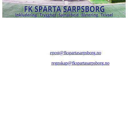
FK SPARTA SARPSBORG
Epost:
epost@fkspartasarpsborg.no
Epost faktura:
regnskap@fkspartasarpsborg.no
Epost hytte:
regnskap@fkspartasarpsborg.no
Besøksadresse: Albert Moeskaus vei 46, 1711 SARPSBORG
Postadresse: Postboks 1097, 1705 SARPSBORG
Organisasjonsnummer: NO 980580679 MVA
Kontonummer: 1020.28.67370