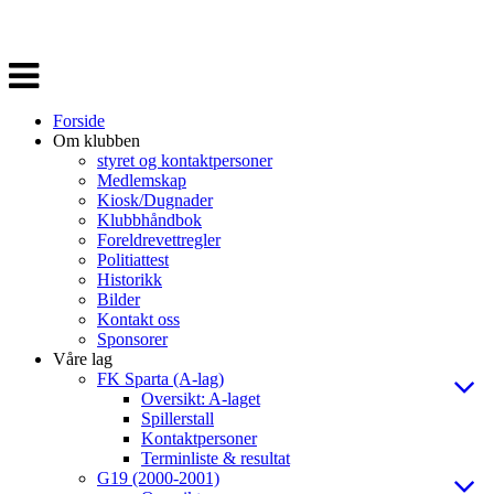
Veksle
navigasjon
Forside
Om klubben
styret og kontaktpersoner
Medlemskap
Kiosk/Dugnader
Klubbhåndbok
Foreldrevettregler
Politiattest
Historikk
Bilder
Kontakt oss
Sponsorer
Våre lag
FK Sparta (A-lag)
Oversikt: A-laget
Spillerstall
Kontaktpersoner
Terminliste & resultat
G19 (2000-2001)