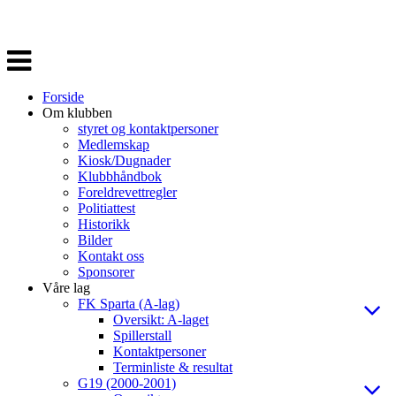
Veksle
navigasjon
Forside
Om klubben
styret og kontaktpersoner
Medlemskap
Kiosk/Dugnader
Klubbhåndbok
Foreldrevettregler
Politiattest
Historikk
Bilder
Kontakt oss
Sponsorer
Våre lag
FK Sparta (A-lag)
Oversikt: A-laget
Spillerstall
Kontaktpersoner
Terminliste & resultat
G19 (2000-2001)