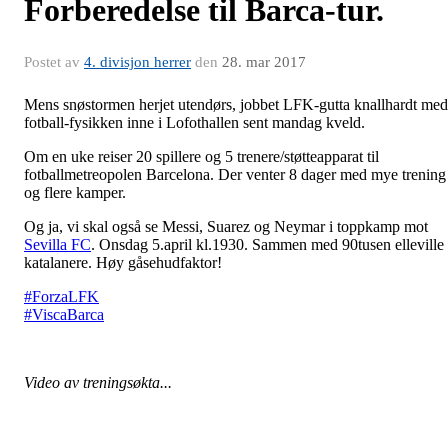
Forberedelse til Barca-tur.
Postet av
4. divisjon herrer
den
28. mar 2017
Mens snøstormen herjet utendørs, jobbet LFK-gutta knallhardt med
fotball-fysikken inne i Lofothallen sent mandag kveld.
Om en uke reiser 20 spillere og 5 trenere/støtteapparat til
fotballmetreopolen Barcelona. Der venter 8 dager med mye trening
og flere kamper.
Og ja, vi skal også se Messi, Suarez og Neymar i toppkamp mot
Sevilla FC
. Onsdag 5.april kl.1930. Sammen med 90tusen elleville
katalanere. Høy gåsehudfaktor!
#
ForzaLFK
#
ViscaBarca
Video av treningsøkta...