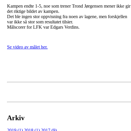
Kampen endte 1-5, noe som trener Trond Jørgensen mener ikke gir
det riktige bildet av kampen.
Det ble ingen stor oppvisning fra noen av lagene, men forskjellen
var ikke så stor som resultatet tilsier.
Målscorer for LFK var Edgars Verdins.
Se video av målet her.
Arkiv
2019 (1)
2018 (1)
2017 (9)