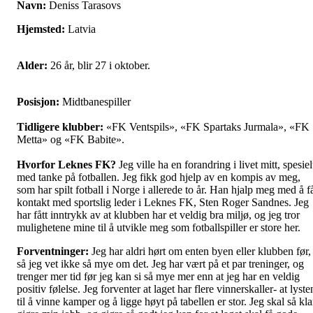
Navn:
Deniss Tarasovs
Hjemsted:
Latvia
Alder:
26 år, blir 27 i oktober.
Posisjon:
Midtbanespiller
Tidligere klubber:
«FK Ventspils», «FK Spartaks Jurmala», «FK
Metta» og «FK Babite».
Hvorfor Leknes FK?
Jeg ville ha en forandring i livet mitt, spesiel
med tanke på fotballen. Jeg fikk god hjelp av en kompis av meg,
som har spilt fotball i Norge i allerede to år. Han hjalp meg med å f
kontakt med sportslig leder i Leknes FK, Sten Roger Sandnes. Jeg
har fått inntrykk av at klubben har et veldig bra miljø, og jeg tror
mulighetene mine til å utvikle meg som fotballspiller er store her.
Forventninger:
Jeg har aldri hørt om enten byen eller klubben før,
så jeg vet ikke så mye om det. Jeg har vært på et par treninger, og
trenger mer tid før jeg kan si så mye mer enn at jeg har en veldig
positiv følelse. Jeg forventer at laget har flere vinnerskaller- at lyste
til å vinne kamper og å ligge høyt på tabellen er stor. Jeg skal så kla