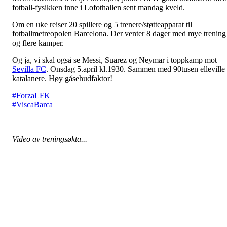
fotball-fysikken inne i Lofothallen sent mandag kveld.
Om en uke reiser 20 spillere og 5 trenere/støtteapparat til
fotballmetreopolen Barcelona. Der venter 8 dager med mye trening
og flere kamper.
Og ja, vi skal også se Messi, Suarez og Neymar i toppkamp mot
Sevilla FC
. Onsdag 5.april kl.1930. Sammen med 90tusen elleville
katalanere. Høy gåsehudfaktor!
#
ForzaLFK
#
ViscaBarca
Video av treningsøkta...