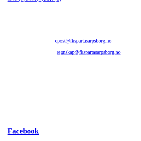
FK SPARTA SARPSBORG
Epost:
epost@fkspartasarpsborg.no
Epost faktura:
regnskap@fkspartasarpsborg.no
Epost hytte:
regnskap@fkspartasarpsborg.no
Besøksadresse: Albert Moeskaus vei 46, 1711 SARPSBORG
Postadresse: Postboks 1097, 1705 SARPSBORG
Organisasjonsnummer: NO 980580679 MVA
Kontonummer: 1020.28.67370
Facebook