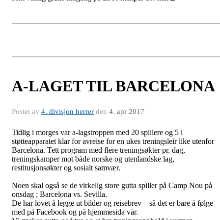
A-LAGET TIL BARCELONA
Postet av
4. divisjon herrer
den
4. apr 2017
Tidlig i morges var a-lagstroppen med 20 spillere og 5 i
støtteapparatet klar for avreise for en ukes treningsleir like utenfor
Barcelona. Tett program med flere treningsøkter pr. dag,
treningskamper mot både norske og utenlandske lag,
restitusjonsøkter og sosialt samvær.
Noen skal også se de virkelig store gutta spiller på Camp Nou på
onsdag ; Barcelona vs. Sevilla.
De har lovet å legge ut bilder og reisebrev – så det er bare å følge
med på Facebook og på hjemmesida vår.