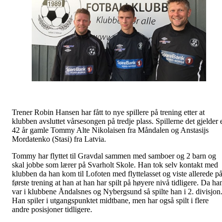
Trener Robin Hansen har fått to nye spillere på trening etter at
klubben avsluttet vårsesongen på tredje plass. Spillerne det gjelder 
42 år gamle Tommy Alte Nikolaisen fra Måndalen og Anstasijs
Mordatenko (Stasi) fra Latvia.
Tommy har flyttet til Gravdal sammen med samboer og 2 barn og
skal jobbe som lærer på Svarholt Skole. Han tok selv kontakt med
klubben da han kom til Lofoten med flyttelasset og viste allerede p
første trening at han at han har spilt på høyere nivå tidligere. Da ha
var i klubbene Åndalsnes og Nybergsund så spilte han i 2. divisjon
Han spiler i utgangspunktet midtbane, men har også spilt i flere
andre posisjoner tidligere.