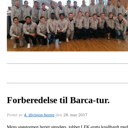
Forberedelse til Barca-tur.
Postet av
4. divisjon herrer
den
28. mar 2017
Mens snøstormen herjet utendørs, jobbet LFK-gutta knallhardt med