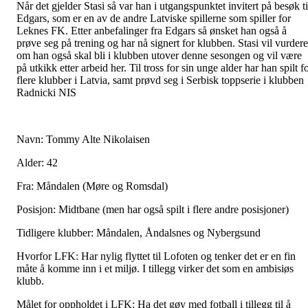
Når det gjelder Stasi så var han i utgangspunktet invitert på besøk ti
Edgars, som er en av de andre Latviske spillerne som spiller for
Leknes FK. Etter anbefalinger fra Edgars så ønsket han også å
prøve seg på trening og har nå signert for klubben. Stasi vil vurdere
om han også skal bli i klubben utover denne sesongen og vil være
på utkikk etter arbeid her. Til tross for sin unge alder har han spilt f
flere klubber i Latvia, samt prøvd seg i Serbisk toppserie i klubben
Radnicki NIS
Navn: Tommy Alte Nikolaisen
Alder: 42
Fra: Måndalen (Møre og Romsdal)
Posisjon: Midtbane (men har også spilt i flere andre posisjoner)
Tidligere klubber: Måndalen, Åndalsnes og Nybergsund
Hvorfor LFK: Har nylig flyttet til Lofoten og tenker det er en fin
måte å komme inn i et miljø. I tillegg virker det som en ambisiøs
klubb.
Målet for oppholdet i LFK: Ha det gøy med fotball i tillegg til å