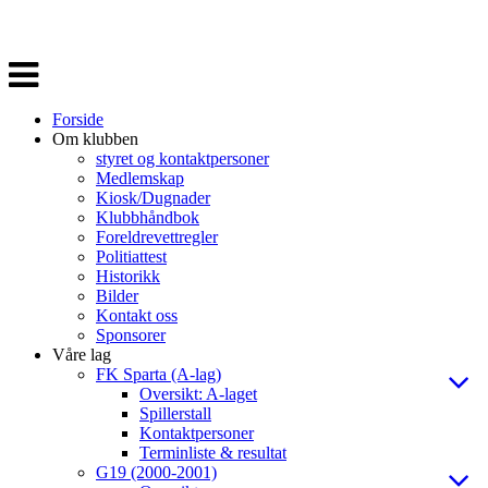
Veksle
navigasjon
Forside
Om klubben
styret og kontaktpersoner
Medlemskap
Kiosk/Dugnader
Klubbhåndbok
Foreldrevettregler
Politiattest
Historikk
Bilder
Kontakt oss
Sponsorer
Våre lag
FK Sparta (A-lag)
Oversikt: A-laget
Spillerstall
Kontaktpersoner
Terminliste & resultat
G19 (2000-2001)