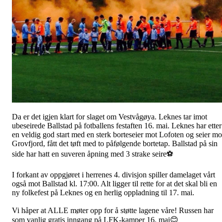
Da er det igjen klart for slaget om Vestvågøya. Leknes tar imot
ubeseirede Ballstad på fotballens festaften 16. mai. Leknes har etter
en veldig god start med en sterk borteseier mot Lofoten og seier mo
Grovfjord, fått det tøft med to påfølgende bortetap. Ballstad på sin
side har hatt en suveren åpning med 3 strake seire⚽️
I forkant av oppgjøret i herrenes 4. divisjon spiller damelaget vårt
også mot Ballstad kl. 17:00. Alt ligger til rette for at det skal bli en
ny folkefest på Leknes og en herlig oppladning til 17. mai.
Vi håper at ALLE møter opp for å støtte lagene våre! Russen har
som vanlig gratis inngang på LFK-kamper 16. mai😊