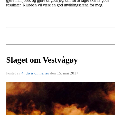
gjøre min jobb, og gjøre så godt jeg kan for at laget skal få gode
resultater. Klubben vil være en god utviklingsarena for meg.
Slaget om Vestvågøy
Postet av
4. divisjon herrer
den
15. mai 2017