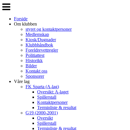
Veksle
navigasjon
Forside
Om klubben
styret og kontaktpersoner
Medlemskap
Kiosk/Dugnader
Klubbhåndbok
Foreldrevettregler
Politiattest
Historikk
Bilder
Kontakt oss
Sponsorer
Våre lag
FK Sparta (A-lag)
Oversikt: A-laget
Spillerstall
Kontaktpersoner
Terminliste & resultat
G19 (2000-2001)
Oversikt
Spillerstall
Terminliste & resultat