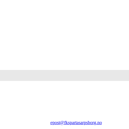
FK SPARTA SARPSBORG
Epost:
epost@fkspartasarpsborg.no
Epost faktura:
regnskap@fkspartasarpsborg.no