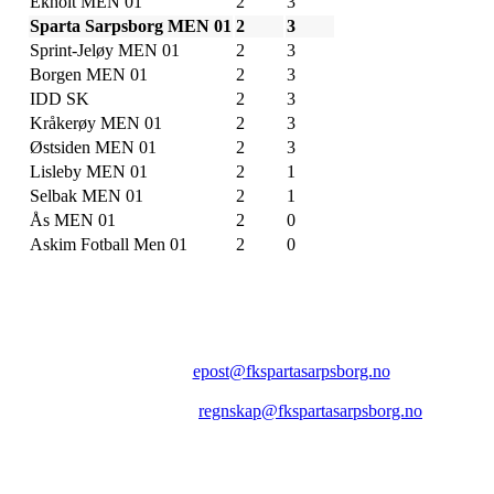
Ekholt MEN 01
2
3
Sparta Sarpsborg MEN 01
2
3
Sprint-Jeløy MEN 01
2
3
Borgen MEN 01
2
3
IDD SK
2
3
Kråkerøy MEN 01
2
3
Østsiden MEN 01
2
3
Lisleby MEN 01
2
1
Selbak MEN 01
2
1
Ås MEN 01
2
0
Askim Fotball Men 01
2
0
FK SPARTA SARPSBORG
Epost:
epost@fkspartasarpsborg.no
Epost faktura:
regnskap@fkspartasarpsborg.no
Epost hytte:
regnskap@fkspartasarpsborg.no