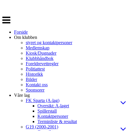
Veksle
navigasjon
Forside
Om klubben
styret og kontaktpersoner
Medlemskap
Kiosk/Dugnader
Klubbhåndbok
Foreldrevettregler
Politiattest
Historikk
Bilder
Kontakt oss
Sponsorer
Våre lag
FK Sparta (A-lag)
Oversikt: A-laget
Spillerstall
Kontaktpersoner
Terminliste & resultat
G19 (2000-2001)