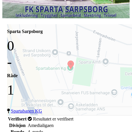
Sparta Sarpsborg
0
-
Råde
1
Spartabanen KG
Verifisert
Resultatet er verifisert
Divisjon
Amedialigaen
Runde
4. runde