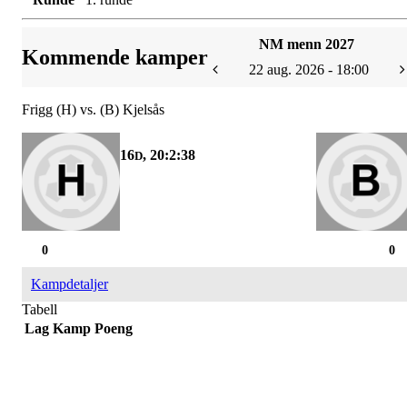
NM menn 2027
Kommende kamper
22 aug. 2026 - 18:00
Frigg (H) vs. (B) Kjelsås
16
, 20:2:38
D
0
0
Kampdetaljer
Tabell
Lag
Kamp
Poeng
FK SPARTA SARPSBORG