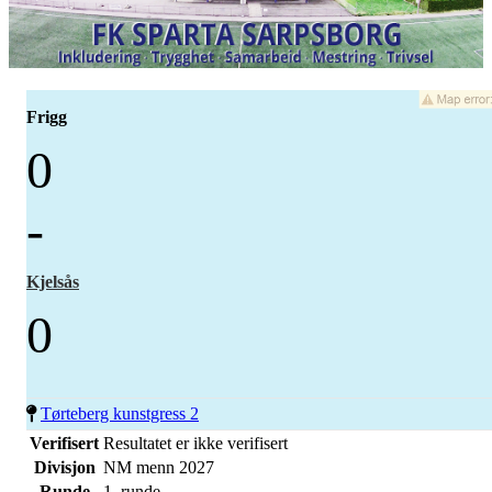
Frigg
0
-
Kjelsås
0
Tørteberg kunstgress 2
Verifisert
Resultatet er ikke verifisert
Divisjon
NM menn 2027
Runde
1. runde