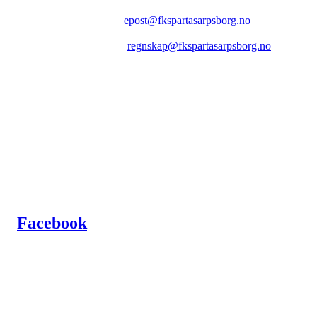
Epost:
epost@fkspartasarpsborg.no
Epost faktura:
regnskap@fkspartasarpsborg.no
Epost hytte:
regnskap@fkspartasarpsborg.no
Besøksadresse: Albert Moeskaus vei 46, 1711 SARPSBORG
Postadresse: Postboks 1097, 1705 SARPSBORG
Organisasjonsnummer: NO 980580679 MVA
Kontonummer: 1020.28.67370
Facebook