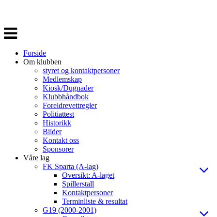
Veksle
navigasjon
Forside
Om klubben
styret og kontaktpersoner
Medlemskap
Kiosk/Dugnader
Klubbhåndbok
Foreldrevettregler
Politiattest
Historikk
Bilder
Kontakt oss
Sponsorer
Våre lag
FK Sparta (A-lag)
Oversikt: A-laget
Spillerstall
Kontaktpersoner
Terminliste & resultat
G19 (2000-2001)