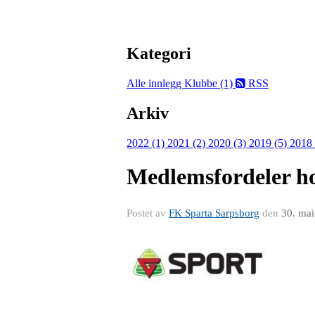
Kategori
Alle innlegg
Klubbe (1)
RSS
Arkiv
2022 (1)
2021 (2)
2020 (3)
2019 (5)
2018
Medlemsfordeler ho
Postet av
FK Sparta Sarpsborg
den
30. ma