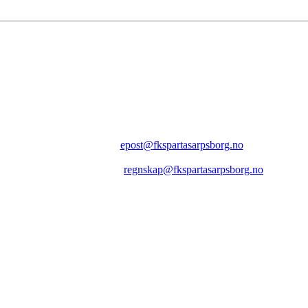
FK SPARTA SARPSBORG
Epost:
epost@fkspartasarpsborg.no
Epost faktura:
regnskap@fkspartasarpsborg.no
Epost hytte:
regnskap@fkspartasarpsborg.no
Besøksadresse: Albert Moeskaus vei 46, 1711 SARPSBORG
Postadresse: Postboks 1097, 1705 SARPSBORG
Organisasjonsnummer: NO 980580679 MVA
Kontonummer: 1020.28.67370