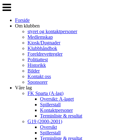
Veksle
navigasjon
Forside
Om klubben
styret og kontaktpersoner
Medlemskap
Kiosk/Dugnader
Klubbhåndbok
Foreldrevettregler
Politiattest
Historikk
Bilder
Kontakt oss
Sponsorer
Våre lag
FK Sparta (A-lag)
Oversikt: A-laget
Spillerstall
Kontaktpersoner
Terminliste & resultat
G19 (2000-2001)
Oversikt
Spillerstall
Terminliste & resultat