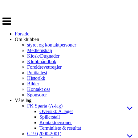
Veksle
navigasjon
Forside
Om klubben
styret og kontaktpersoner
Medlemskap
Kiosk/Dugnader
Klubbhåndbok
Foreldrevettregler
Politiattest
Historikk
Bilder
Kontakt oss
Sponsorer
Våre lag
FK Sparta (A-lag)
Oversikt: A-laget
Spillerstall
Kontaktpersoner
Terminliste & resultat
G19 (2000-2001)