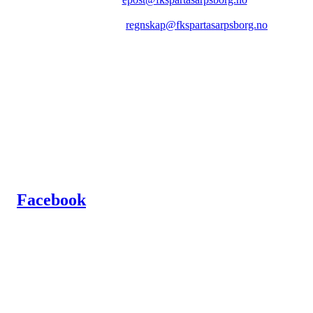
Epost faktura:
regnskap@fkspartasarpsborg.no
Epost hytte:
regnskap@fkspartasarpsborg.no
Besøksadresse: Albert Moeskaus vei 46, 1711 SARPSBORG
Postadresse: Postboks 1097, 1705 SARPSBORG
Organisasjonsnummer: NO 980580679 MVA
Kontonummer: 1020.28.67370
Facebook