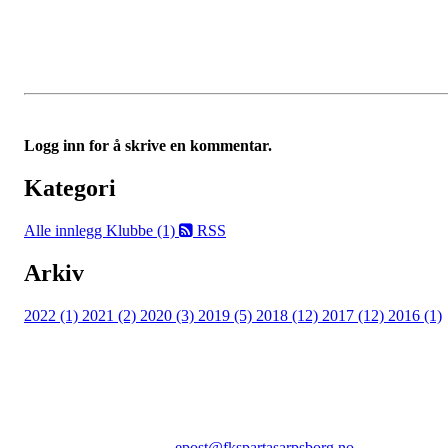
Logg inn for å skrive en kommentar.
Kategori
Alle innlegg
Klubbe (1)
RSS
Arkiv
2022 (1)
2021 (2)
2020 (3)
2019 (5)
2018 (12)
2017 (12)
2016 (1)
FK SPARTA SARPSBORG
Epost:
epost@fkspartasarpsborg.no