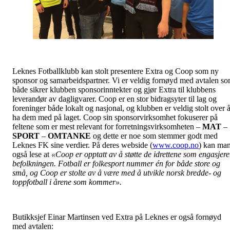
Leknes Fotballklubb kan stolt presentere Extra og Coop som ny
sponsor og samarbeidspartner. Vi er veldig fornøyd med avtalen s
både sikrer klubben sponsorinntekter og gjør Extra til klubbens
leverandør av dagligvarer. Coop er en stor bidragsyter til lag og
foreninger både lokalt og nasjonal, og klubben er veldig stolt over 
ha dem med på laget. Coop sin sponsorvirksomhet fokuserer på
feltene som er mest relevant for forretningsvirksomheten –
MAT
–
SPORT
–
OMTANKE
og dette er noe som stemmer godt med
Leknes FK sine verdier. På deres webside (
www.coop.no
) kan ma
også lese at
«Coop er opptatt av å støtte de idrettene som engasjere
befolkningen. Fotball er folkesport nummer én for både store og
små, og Coop er stolte av å være med å utvikle norsk bredde- og
toppfotball i årene som kommer».
Butikksjef Einar Martinsen ved Extra på Leknes er også fornøyd
med avtalen: