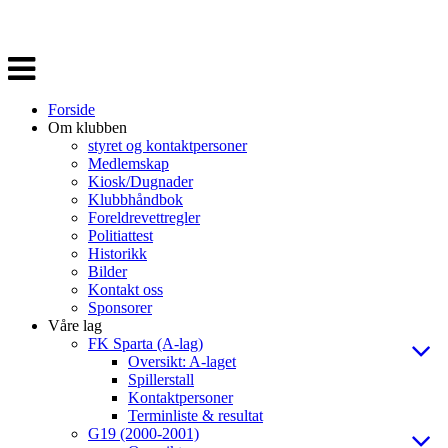
Veksle
navigasjon
Forside
Om klubben
styret og kontaktpersoner
Medlemskap
Kiosk/Dugnader
Klubbhåndbok
Foreldrevettregler
Politiattest
Historikk
Bilder
Kontakt oss
Sponsorer
Våre lag
FK Sparta (A-lag)
Oversikt: A-laget
Spillerstall
Kontaktpersoner
Terminliste & resultat
G19 (2000-2001)