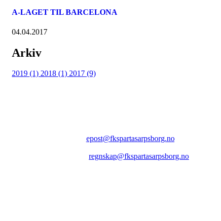
A-LAGET TIL BARCELONA
04.04.2017
Arkiv
2019 (1)
2018 (1)
2017 (9)
FK SPARTA SARPSBORG
Epost:
epost@fkspartasarpsborg.no
Epost faktura:
regnskap@fkspartasarpsborg.no
Epost hytte:
regnskap@fkspartasarpsborg.no
Besøksadresse: Albert Moeskaus vei 46, 1711 SARPSBORG
Postadresse: Postboks 1097, 1705 SARPSBORG