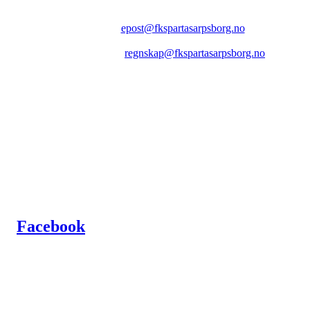
FK SPARTA SARPSBORG
Epost:
epost@fkspartasarpsborg.no
Epost faktura:
regnskap@fkspartasarpsborg.no
Epost hytte:
regnskap@fkspartasarpsborg.no
Besøksadresse: Albert Moeskaus vei 46, 1711 SARPSBORG
Postadresse: Postboks 1097, 1705 SARPSBORG
Organisasjonsnummer: NO 980580679 MVA
Kontonummer: 1020.28.67370
Facebook