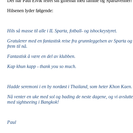
Der har Paul Eivik feiret sitt giftemål med familie og Spartavenner!
Hilsenen lyder følgende:
Hils så masse til alle i IL Sparta, fotball- og ishockeystyret.
Gratulerer med en fantastisk reise fra grunnleggelsen av Sparta og
frem til nå.
Fantastisk å være en del av klubben.
Kap khun kapp - thank you so much.
Hadde seremoni i en by nordøst i Thailand, som heter Khon Kaen.
Nå venter en uke med sol og bading de neste dagene, og vi avslutte
med sightseeing i Bangkok!
Paul