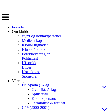
Veksle
navigasjon
Forside
Om klubben
styret og kontaktpersoner
Medlemskap
Kiosk/Dugnader
Klubbhåndbok
Foreldrevettregler
Politiattest
Historikk
Bilder
Kontakt oss
Sponsorer
Våre lag
FK Sparta (A-lag)
Oversikt: A-laget
Spillerstall
Kontaktpersoner
Terminliste & resultat
G19 (2000-2001)