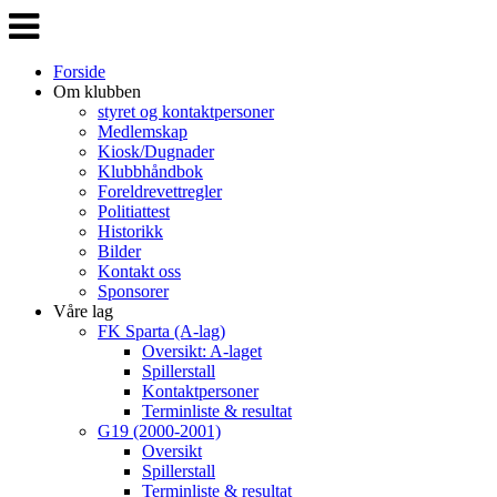
Veksle
navigasjon
Forside
Om klubben
styret og kontaktpersoner
Medlemskap
Kiosk/Dugnader
Klubbhåndbok
Foreldrevettregler
Politiattest
Historikk
Bilder
Kontakt oss
Sponsorer
Våre lag
FK Sparta (A-lag)
Oversikt: A-laget
Spillerstall
Kontaktpersoner
Terminliste & resultat
G19 (2000-2001)
Oversikt
Spillerstall
Terminliste & resultat