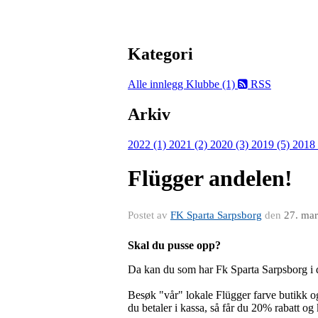
Kategori
Alle innlegg
Klubbe (1)
RSS
Arkiv
2022 (1)
2021 (2)
2020 (3)
2019 (5)
2018
Flügger andelen!
Postet av
FK Sparta Sarpsborg
den
27. ma
Skal du pusse opp?
Da kan du som har Fk Sparta Sarpsborg i d
Besøk "vår" lokale Flügger farve butikk 
du betaler i kassa, så får du 20% rabatt og