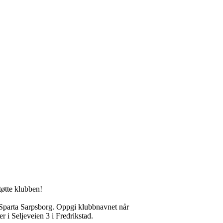
tøtte klubben!
 Sparta Sarpsborg. Oppgi klubbnavnet når
r i Seljeveien 3 i Fredrikstad.