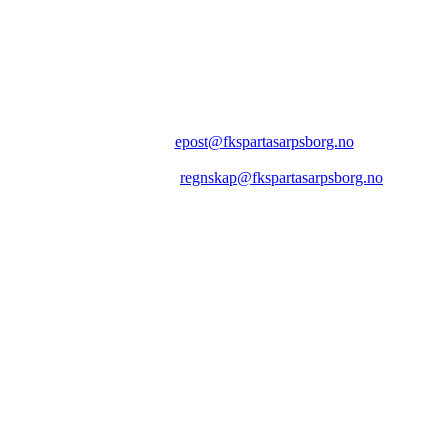
FK SPARTA SARPSBORG
Epost:
epost@fkspartasarpsborg.no
Epost faktura:
regnskap@fkspartasarpsborg.no
Epost hytte:
regnskap@fkspartasarpsborg.no
Besøksadresse: Albert Moeskaus vei 46, 1711 SARPSBORG
Postadresse: Postboks 1097, 1705 SARPSBORG
Organisasjonsnummer: NO 980580679 MVA
Kontonummer: 1020.28.67370