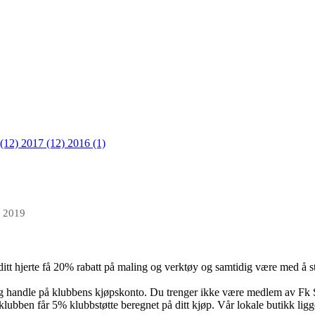
 (12)
2017 (12)
2016 (1)
r 2019
itt hjerte få 20% rabatt på maling og verktøy og samtidig være med å s
og handle på klubbens kjøpskonto. Du trenger ikke være medlem av Fk
 klubben får 5% klubbstøtte beregnet på ditt kjøp. Vår lokale butikk ligge