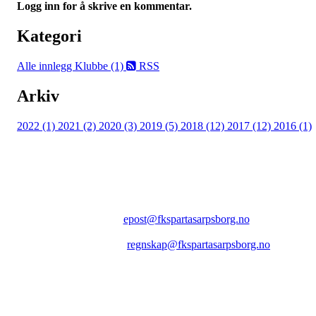
Logg inn for å skrive en kommentar.
Kategori
Alle innlegg
Klubbe (1)
RSS
Arkiv
2022 (1)
2021 (2)
2020 (3)
2019 (5)
2018 (12)
2017 (12)
2016 (1)
FK SPARTA SARPSBORG
Epost:
epost@fkspartasarpsborg.no
Epost faktura:
regnskap@fkspartasarpsborg.no
Epost hytte:
regnskap@fkspartasarpsborg.no