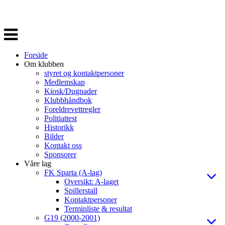
Veksle
navigasjon
Forside
Om klubben
styret og kontaktpersoner
Medlemskap
Kiosk/Dugnader
Klubbhåndbok
Foreldrevettregler
Politiattest
Historikk
Bilder
Kontakt oss
Sponsorer
Våre lag
FK Sparta (A-lag)
Oversikt: A-laget
Spillerstall
Kontaktpersoner
Terminliste & resultat
G19 (2000-2001)