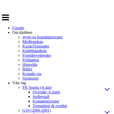
Veksle
navigasjon
Forside
Om klubben
styret og kontaktpersoner
Medlemskap
Kiosk/Dugnader
Klubbhåndbok
Foreldrevettregler
Politiattest
Historikk
Bilder
Kontakt oss
Sponsorer
Våre lag
FK Sparta (A-lag)
Oversikt: A-laget
Spillerstall
Kontaktpersoner
Terminliste & resultat
G19 (2000-2001)