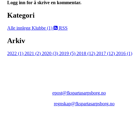
Logg inn for å skrive en kommentar.
Kategori
Alle innlegg
Klubbe (1)
RSS
Arkiv
2022 (1)
2021 (2)
2020 (3)
2019 (5)
2018 (12)
2017 (12)
2016 (1)
FK SPARTA SARPSBORG
Epost:
epost@fkspartasarpsborg.no
Epost faktura:
regnskap@fkspartasarpsborg.no
Epost hytte:
regnskap@fkspartasarpsborg.no