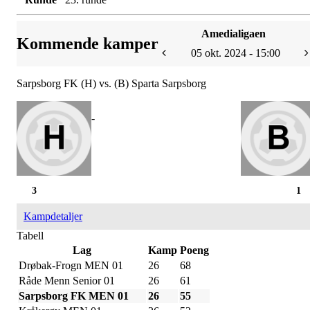
Amedialigaen
Kommende kamper
05 okt. 2024 - 15:00
Sarpsborg FK (H) vs. (B) Sparta Sarpsborg
-
3
1
Kampdetaljer
Tabell
Lag
Kamp
Poeng
Drøbak-Frogn MEN 01
26
68
Råde Menn Senior 01
26
61
Sarpsborg FK MEN 01
26
55