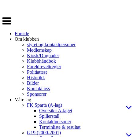
Veksle
navigasjon
Forside
Om klubben
styret og kontaktpersoner
Medlemskap
Kiosk/Dugnader
Klubbhåndbok
Foreldrevettregler
Politiattest
Historikk
Bilder
Kontakt oss
Sponsorer
Våre lag
FK Sparta (A-lag)
Oversikt: A-laget
Spillerstall
Kontaktpersoner
Terminliste & resultat
G19 (2000-2001)