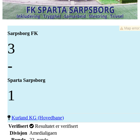
Sarpsborg FK
3
-
Sparta Sarpsborg
1
Kurland KG (Hovedbane)
Verifisert
Resultatet er verifisert
Divisjon
Amedialigaen
Runde
23. runde