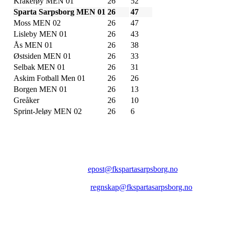
Kråkerøy MEN 01
26
52
Sparta Sarpsborg MEN 01
26
47
Moss MEN 02
26
47
Lisleby MEN 01
26
43
Ås MEN 01
26
38
Østsiden MEN 01
26
33
Selbak MEN 01
26
31
Askim Fotball Men 01
26
26
Borgen MEN 01
26
13
Greåker
26
10
Sprint-Jeløy MEN 02
26
6
FK SPARTA SARPSBORG
Epost:
epost@fkspartasarpsborg.no
Epost faktura:
regnskap@fkspartasarpsborg.no
Epost hytte:
regnskap@fkspartasarpsborg.no