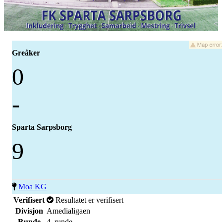
Greåker
0
-
Sparta Sarpsborg
9
Moa KG
Verifisert
Resultatet er verifisert
Divisjon
Amedialigaen
Runde
4. runde