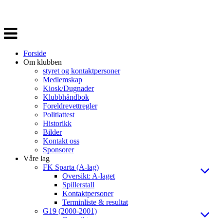
Veksle
navigasjon
Forside
Om klubben
styret og kontaktpersoner
Medlemskap
Kiosk/Dugnader
Klubbhåndbok
Foreldrevettregler
Politiattest
Historikk
Bilder
Kontakt oss
Sponsorer
Våre lag
FK Sparta (A-lag)
Oversikt: A-laget
Spillerstall
Kontaktpersoner
Terminliste & resultat
G19 (2000-2001)