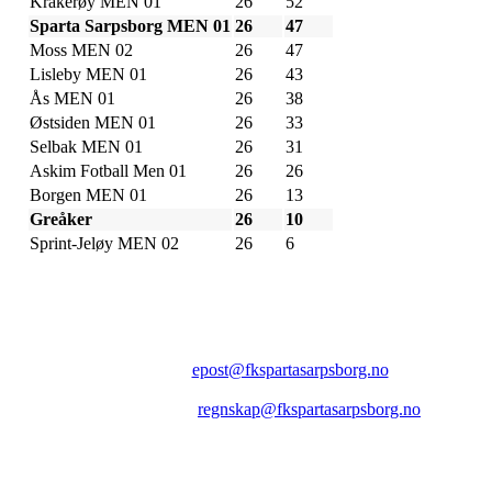
Kråkerøy MEN 01
26
52
Sparta Sarpsborg MEN 01
26
47
Moss MEN 02
26
47
Lisleby MEN 01
26
43
Ås MEN 01
26
38
Østsiden MEN 01
26
33
Selbak MEN 01
26
31
Askim Fotball Men 01
26
26
Borgen MEN 01
26
13
Greåker
26
10
Sprint-Jeløy MEN 02
26
6
FK SPARTA SARPSBORG
Epost:
epost@fkspartasarpsborg.no
Epost faktura:
regnskap@fkspartasarpsborg.no
Epost hytte:
regnskap@fkspartasarpsborg.no