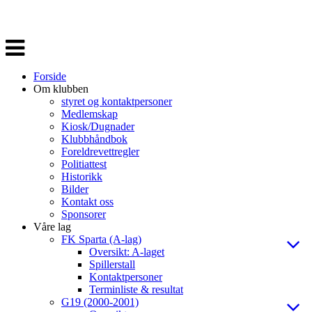
Veksle
navigasjon
Forside
Om klubben
styret og kontaktpersoner
Medlemskap
Kiosk/Dugnader
Klubbhåndbok
Foreldrevettregler
Politiattest
Historikk
Bilder
Kontakt oss
Sponsorer
Våre lag
FK Sparta (A-lag)
Oversikt: A-laget
Spillerstall
Kontaktpersoner
Terminliste & resultat
G19 (2000-2001)