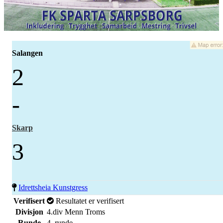
Salangen
2
-
Skarp
3
Idrettsheia Kunstgress
Verifisert
Resultatet er verifisert
Divisjon
4.div Menn Troms
Runde
4. runde