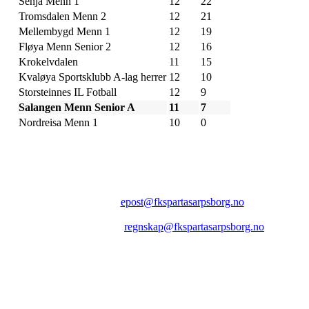
Senja Menn 1
12
22
Tromsdalen Menn 2
12
21
Mellembygd Menn 1
12
19
Fløya Menn Senior 2
12
16
Krokelvdalen
11
15
Kvaløya Sportsklubb A-lag herrer
12
10
Storsteinnes IL Fotball
12
9
Salangen Menn Senior A
11
7
Nordreisa Menn 1
10
0
FK SPARTA SARPSBORG
Epost:
epost@fkspartasarpsborg.no
Epost faktura:
regnskap@fkspartasarpsborg.no
Epost hytte:
regnskap@fkspartasarpsborg.no
Besøksadresse: Albert Moeskaus vei 46, 1711 SARPSBORG