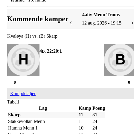
4.div Menn Troms
Kommende kamper
12 aug. 2026 - 19:15
Kvaløya (H) vs. (B) Skarp
4
, 22:20:1
D
0
0
Kampdetaljer
Tabell
Lag
Kamp
Poeng
Skarp
11
31
Stakkevollan Menn
11
24
Hamna Menn 1
10
24