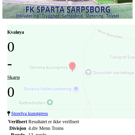
Kvaløya
0
-
Skarp
0
Storelva kunstgress
Verifisert
Resultatet er ikke verifisert
Divisjon
4.div Menn Troms
Runde
13. runde