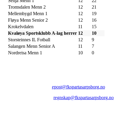
Senja Menn 1
12
22
Tromsdalen Menn 2
12
21
Mellembygd Menn 1
12
19
Fløya Menn Senior 2
12
16
Krokelvdalen
11
15
Kvaløya Sportsklubb A-lag herrer
12
10
Storsteinnes IL Fotball
12
9
Salangen Menn Senior A
11
7
Nordreisa Menn 1
10
0
FK SPARTA SARPSBORG
Epost:
epost@fkspartasarpsborg.no
Epost faktura:
regnskap@fkspartasarpsborg.no
Epost hytte:
regnskap@fkspartasarpsborg.no
Besøksadresse: Albert Moeskaus vei 46, 1711 SARPSBORG