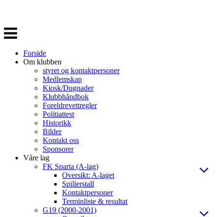
Veksle
navigasjon
Forside
Om klubben
styret og kontaktpersoner
Medlemskap
Kiosk/Dugnader
Klubbhåndbok
Foreldrevettregler
Politiattest
Historikk
Bilder
Kontakt oss
Sponsorer
Våre lag
FK Sparta (A-lag)
Oversikt: A-laget
Spillerstall
Kontaktpersoner
Terminliste & resultat
G19 (2000-2001)