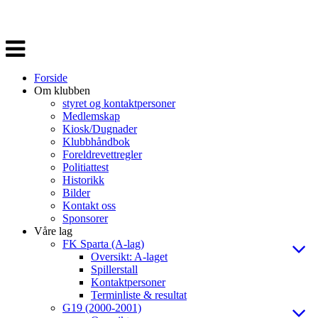
Veksle
navigasjon
Forside
Om klubben
styret og kontaktpersoner
Medlemskap
Kiosk/Dugnader
Klubbhåndbok
Foreldrevettregler
Politiattest
Historikk
Bilder
Kontakt oss
Sponsorer
Våre lag
FK Sparta (A-lag)
Oversikt: A-laget
Spillerstall
Kontaktpersoner
Terminliste & resultat
G19 (2000-2001)