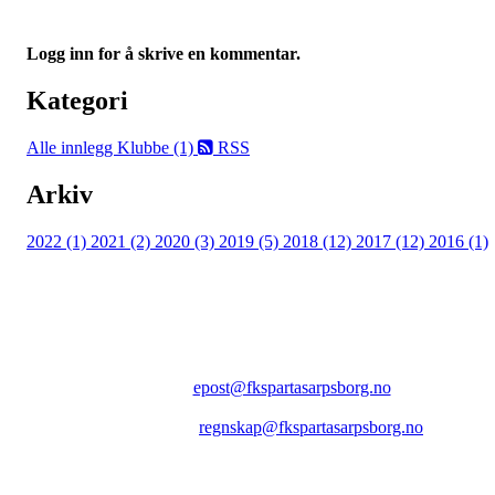
Logg inn for å skrive en kommentar.
Kategori
Alle innlegg
Klubbe (1)
RSS
Arkiv
2022 (1)
2021 (2)
2020 (3)
2019 (5)
2018 (12)
2017 (12)
2016 (1)
FK SPARTA SARPSBORG
Epost:
epost@fkspartasarpsborg.no
Epost faktura:
regnskap@fkspartasarpsborg.no
Epost hytte:
regnskap@fkspartasarpsborg.no