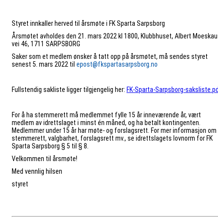
Styret innkaller herved til årsmøte i FK Sparta Sarpsborg
Årsmøtet avholdes den 21. mars 2022 kl 1800, Klubbhuset, Albert Moeska
vei 46, 1711 SARPSBORG
Saker som et medlem ønsker å tatt opp på årsmøtet, må sendes styret
senest 5. mars 2022 til
epost@fkspartasarpsborg.no
Fullstendig sakliste ligger tilgjengelig her:
FK-Sparta-Sarpsborg-saksliste.p
For å ha stemmerett må medlemmet fylle 15 år inneværende år, vært
medlem av idrettslaget i minst én måned, og ha betalt kontingenten.
Medlemmer under 15 år har møte- og forslagsrett. For mer informasjon om
stemmerett, valgbarhet, forslagsrett mv., se idrettslagets lovnorm for FK
Sparta Sarpsborg § 5 til § 8.
Velkommen til årsmøte!
Med vennlig hilsen
styret