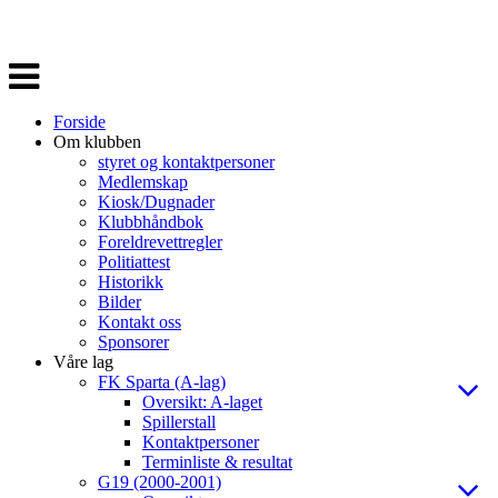
Veksle
navigasjon
Forside
Om klubben
styret og kontaktpersoner
Medlemskap
Kiosk/Dugnader
Klubbhåndbok
Foreldrevettregler
Politiattest
Historikk
Bilder
Kontakt oss
Sponsorer
Våre lag
FK Sparta (A-lag)
Oversikt: A-laget
Spillerstall
Kontaktpersoner
Terminliste & resultat
G19 (2000-2001)