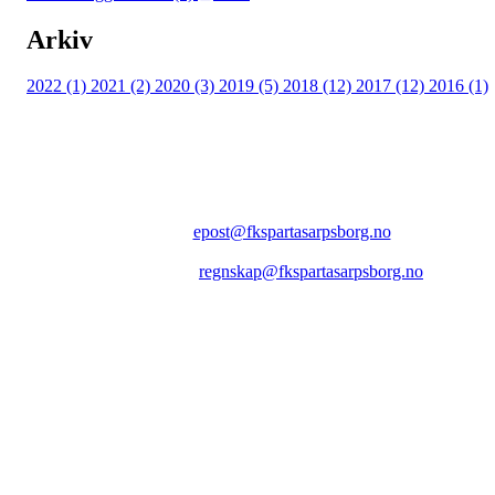
Arkiv
2022 (1)
2021 (2)
2020 (3)
2019 (5)
2018 (12)
2017 (12)
2016 (1)
FK SPARTA SARPSBORG
Epost:
epost@fkspartasarpsborg.no
Epost faktura:
regnskap@fkspartasarpsborg.no
Epost hytte:
regnskap@fkspartasarpsborg.no
Besøksadresse: Albert Moeskaus vei 46, 1711 SARPSBORG
Postadresse: Postboks 1097, 1705 SARPSBORG
Organisasjonsnummer: NO 980580679 MVA
Kontonummer: 1020.28.67370