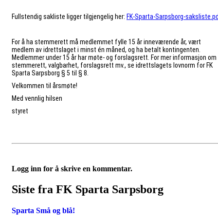
Fullstendig sakliste ligger tilgjengelig her:
FK-Sparta-Sarpsborg-saksliste.p
For å ha stemmerett må medlemmet fylle 15 år inneværende år, vært
medlem av idrettslaget i minst én måned, og ha betalt kontingenten.
Medlemmer under 15 år har møte- og forslagsrett. For mer informasjon om
stemmerett, valgbarhet, forslagsrett mv., se idrettslagets lovnorm for FK
Sparta Sarpsborg § 5 til § 8.
Velkommen til årsmøte!
Med vennlig hilsen
styret
Logg inn for å skrive en kommentar.
Siste fra FK Sparta Sarpsborg
Sparta Små og blå!