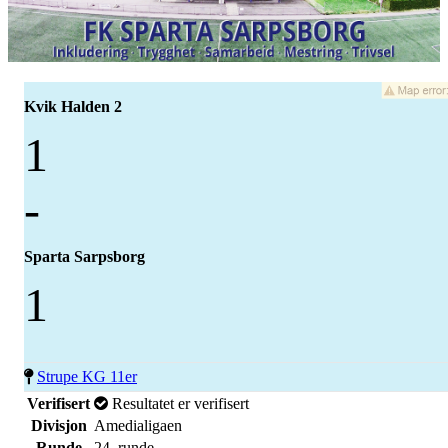
Kvik Halden 2
1
-
Sparta Sarpsborg
1
Strupe KG 11er
Verifisert
Resultatet er verifisert
Divisjon
Amedialigaen
Runde
24. runde