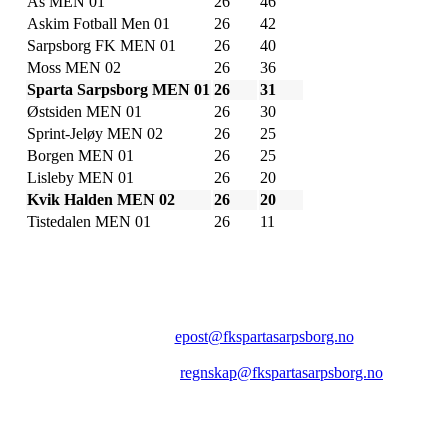
Ås MEN 01
26
46
Askim Fotball Men 01
26
42
Sarpsborg FK MEN 01
26
40
Moss MEN 02
26
36
Sparta Sarpsborg MEN 01
26
31
Østsiden MEN 01
26
30
Sprint-Jeløy MEN 02
26
25
Borgen MEN 01
26
25
Lisleby MEN 01
26
20
Kvik Halden MEN 02
26
20
Tistedalen MEN 01
26
11
FK SPARTA SARPSBORG
Epost:
epost@fkspartasarpsborg.no
Epost faktura:
regnskap@fkspartasarpsborg.no
Epost hytte:
regnskap@fkspartasarpsborg.no