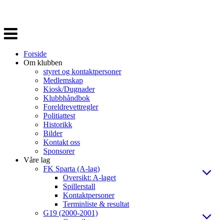
Veksle
navigasjon
Forside
Om klubben
styret og kontaktpersoner
Medlemskap
Kiosk/Dugnader
Klubbhåndbok
Foreldrevettregler
Politiattest
Historikk
Bilder
Kontakt oss
Sponsorer
Våre lag
FK Sparta (A-lag)
Oversikt: A-laget
Spillerstall
Kontaktpersoner
Terminliste & resultat
G19 (2000-2001)