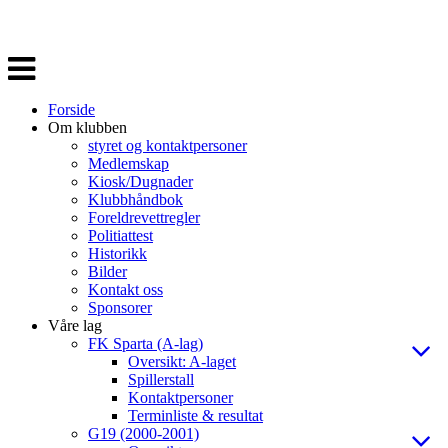
Veksle
navigasjon
Forside
Om klubben
styret og kontaktpersoner
Medlemskap
Kiosk/Dugnader
Klubbhåndbok
Foreldrevettregler
Politiattest
Historikk
Bilder
Kontakt oss
Sponsorer
Våre lag
FK Sparta (A-lag)
Oversikt: A-laget
Spillerstall
Kontaktpersoner
Terminliste & resultat
G19 (2000-2001)