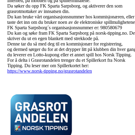
Internett, på mobilen og på spillterminalene.
Da søker du opp FK Sparta Sarpsborg, og aktiverer den som
grasrotmottaker av innsatsen din.
Du kan bruke vårt organisasjonsnummer hos kommisjonæren, eller
taste det inn om du bruker noen av de elektroniske spillmulighetene
FK Sparta Sarpsborg´s organisasjonsnummer er: 980580679
Du kan og søke fram FK Sparta Sarpsborg på norsk-tipping.no. De
skriver du ut en egen blankett med strekkode på.
Denne tar du så med deg til en kommisjonær for registrering,
og dermed sørger du for at det drypper litt på klubben din hver gan
du leverer en Lotto-kupong eller et annet spill hos Norsk Tipping.
For å delta i Grasrotandelen trenger du et Spillerkort fra Norsk
Tipping. Du leser mer om Spillerkortet her:
https://www.norsk-tipping.no/grasrotandelen