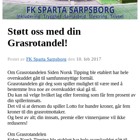
Støtt oss med din
Grasrotandel!
Postet av
FK Sparta Sarpsborg
den
10. feb 2017
Om Grasrotandelen Siden Norsk Tipping ble etablert har hele
overskuddet gått til samfunnsnyttige formål.
Grasrotandelen gir deg som spiller mulighet til være med å
bestemme hva noe av overskuddet skal gå til.
Du kan nå velge hvilket lag eller forening som får fem prosent av
din spillerinnsats.
Det vil si at dersom du spiller Lotto for hundre kroner, går fem
kroner til din grasrotmottaker.
Og best av alt; din innsats, premie eller vinnersjanse vil ikke
reduseres!
Om Grasrotandelen
Siden Norsk Tipping ble etablert har hele overskuddet gått til