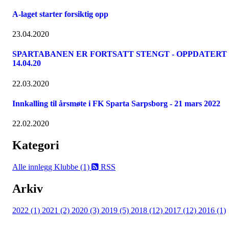
A-laget starter forsiktig opp
23.04.2020
SPARTABANEN ER FORTSATT STENGT - OPPDATERT
14.04.20
22.03.2020
Innkalling til årsmøte i FK Sparta Sarpsborg - 21 mars 2022
22.02.2020
Kategori
Alle innlegg
Klubbe (1)
RSS
Arkiv
2022 (1)
2021 (2)
2020 (3)
2019 (5)
2018 (12)
2017 (12)
2016 (1)