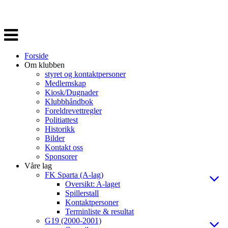
Veksle
navigasjon
Forside
Om klubben
styret og kontaktpersoner
Medlemskap
Kiosk/Dugnader
Klubbhåndbok
Foreldrevettregler
Politiattest
Historikk
Bilder
Kontakt oss
Sponsorer
Våre lag
FK Sparta (A-lag)
Oversikt: A-laget
Spillerstall
Kontaktpersoner
Terminliste & resultat
G19 (2000-2001)