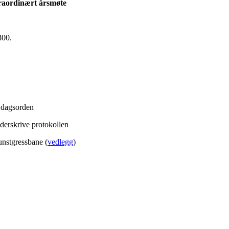
traordinært årsmøte
800.
g dagsorden
nderskrive protokollen
unstgressbane (
vedlegg
)