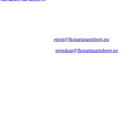
FK SPARTA SARPSBORG
Epost:
epost@fkspartasarpsborg.no
Epost faktura:
regnskap@fkspartasarpsborg.no
Epost hytte:
regnskap@fkspartasarpsborg.no
Besøksadresse: Albert Moeskaus vei 46, 1711 SARPSBORG
Postadresse: Postboks 1097, 1705 SARPSBORG
Organisasjonsnummer: NO 980580679 MVA
Kontonummer: 1020.28.67370