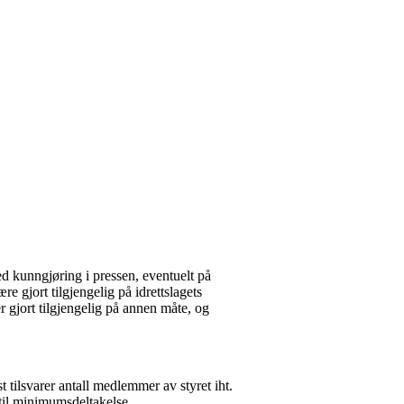
 kunngjøring i pressen, eventuelt på
e gjort tilgjengelig på idrettslagets
er gjort tilgjengelig på annen måte, og
ilsvarer antall medlemmer av styret iht.
 til minimumsdeltakelse.