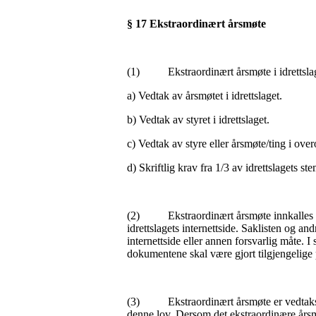
§ 17 Ekstraordinært årsmøte
(1) Ekstraordinært årsmøte i idrettslaget 
a) Vedtak av årsmøtet i idrettslaget.
b) Vedtak av styret i idrettslaget.
c) Vedtak av styre eller årsmøte/ting i ove
d) Skriftlig krav fra 1/3 av idrettslagets 
(2) Ekstraordinært årsmøte innkalles dir
idrettslagets internettside. Saklisten og a
internettside eller annen forsvarlig måte. I
dokumentene skal være gjort tilgjengelige 
(3) Ekstraordinært årsmøte er vedtaksfør
denne lov. Dersom det ekstraordinære årsmø