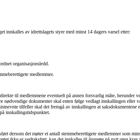
innkalles av idrettslagets styre med minst 14 dagers varsel etter:
rordnet organisasjonsledd.
stemmeberettigete medlemmer.
ekte til medlemmene eventuelt på annen forsvarlig måte, herunder ved
ndre nødvendige dokumenter skal enten følge vedlagt innkallingen eller vær
 sistnevnte tilfeller skal det fremgå av innkallingen at saksdokumentene 
på innkallingstidspunktet.
t dersom det møter et antall stemmeberettigete medlemmer som minst t
tet ikke er vedtaksført, kan det innkalles til årsmøte på nytt uten krav