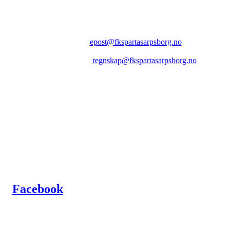
FK SPARTA SARPSBORG
Epost:
epost@fkspartasarpsborg.no
Epost faktura:
regnskap@fkspartasarpsborg.no
Epost hytte:
regnskap@fkspartasarpsborg.no
Besøksadresse: Albert Moeskaus vei 46, 1711 SARPSBORG
Postadresse: Postboks 1097, 1705 SARPSBORG
Organisasjonsnummer: NO 980580679 MVA
Kontonummer: 1020.28.67370
Facebook