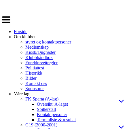
Veksle
navigasjon
Forside
Om klubben
styret og kontaktpersoner
Medlemskap
Kiosk/Dugnader
Klubbhåndbok
Foreldrevettregler
Politiattest
Historikk
Bilder
Kontakt oss
Sponsorer
Våre lag
FK Sparta (A-lag)
Oversikt: A-laget
Spillerstall
Kontaktpersoner
Terminliste & resultat
G19 (2000-2001)