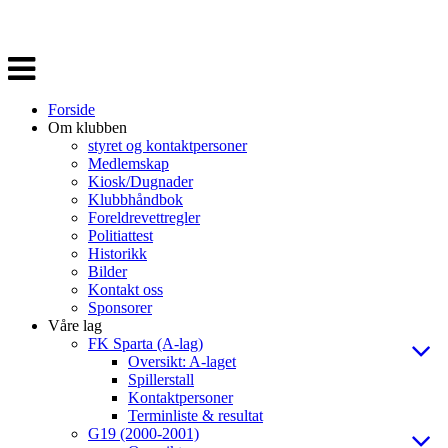
Veksle
navigasjon
Forside
Om klubben
styret og kontaktpersoner
Medlemskap
Kiosk/Dugnader
Klubbhåndbok
Foreldrevettregler
Politiattest
Historikk
Bilder
Kontakt oss
Sponsorer
Våre lag
FK Sparta (A-lag)
Oversikt: A-laget
Spillerstall
Kontaktpersoner
Terminliste & resultat
G19 (2000-2001)