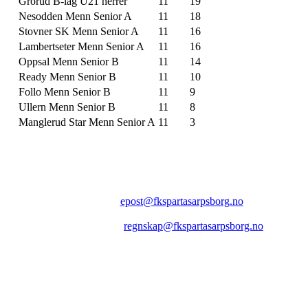
Grorud B-lag U21 herrer
11
19
Nesodden Menn Senior A
11
18
Stovner SK Menn Senior A
11
16
Lambertseter Menn Senior A
11
16
Oppsal Menn Senior B
11
14
Ready Menn Senior B
11
10
Follo Menn Senior B
11
9
Ullern Menn Senior B
11
8
Manglerud Star Menn Senior A
11
3
FK SPARTA SARPSBORG
Epost:
epost@fkspartasarpsborg.no
Epost faktura:
regnskap@fkspartasarpsborg.no
Epost hytte:
regnskap@fkspartasarpsborg.no
Besøksadresse: Albert Moeskaus vei 46, 1711 SARPSBORG