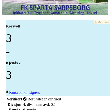
Korsvoll
3
-
Kjelsås 2
3
Korsvoll kunstgress
Verifisert
Resultatet er verifisert
Divisjon
4. div. menn avd. 02
Runde
6. runde