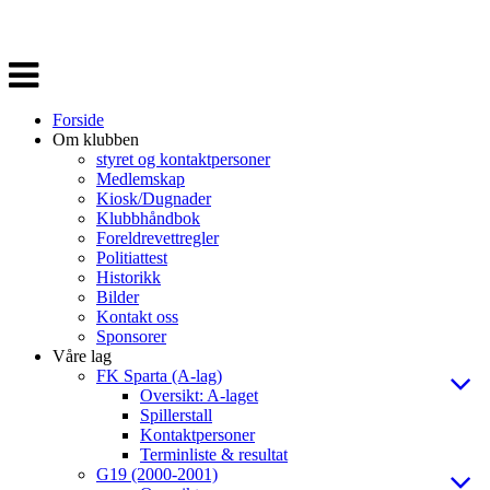
Veksle
navigasjon
Forside
Om klubben
styret og kontaktpersoner
Medlemskap
Kiosk/Dugnader
Klubbhåndbok
Foreldrevettregler
Politiattest
Historikk
Bilder
Kontakt oss
Sponsorer
Våre lag
FK Sparta (A-lag)
Oversikt: A-laget
Spillerstall
Kontaktpersoner
Terminliste & resultat
G19 (2000-2001)