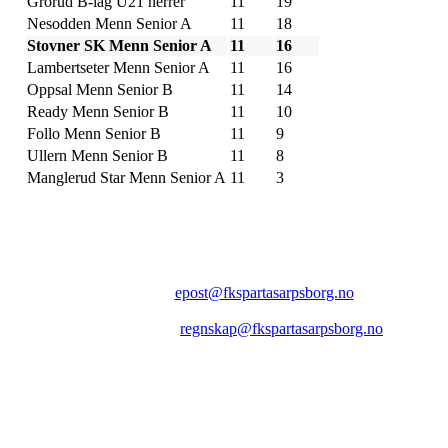
Grorud B-lag U21 herrer
11
19
Nesodden Menn Senior A
11
18
Stovner SK Menn Senior A
11
16
Lambertseter Menn Senior A
11
16
Oppsal Menn Senior B
11
14
Ready Menn Senior B
11
10
Follo Menn Senior B
11
9
Ullern Menn Senior B
11
8
Manglerud Star Menn Senior A
11
3
FK SPARTA SARPSBORG
Epost:
epost@fkspartasarpsborg.no
Epost faktura:
regnskap@fkspartasarpsborg.no
Epost hytte:
regnskap@fkspartasarpsborg.no
Besøksadresse: Albert Moeskaus vei 46, 1711 SARPSBORG