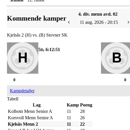
4. div. menn avd. 02
Kommende kamper
11 aug. 2026 - 20:15
Kjelsås 2 (H) vs. (B) Stovner SK
5
, 6:12:51
D
0
0
Kampdetaljer
Tabell
Lag
Kamp
Poeng
Kolbotn Menn Senior A
11
28
Korsvoll Menn Senior A
11
26
Kjelsås Menn 2
11
22