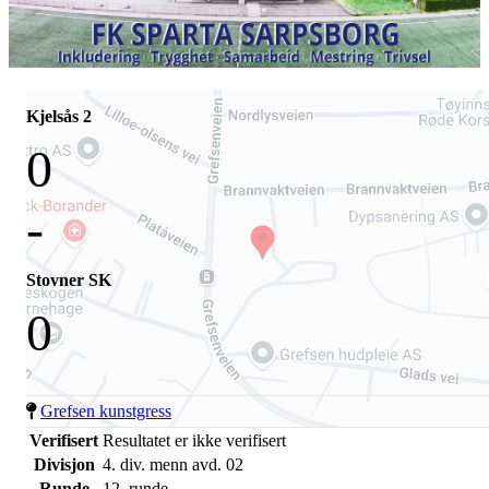
Kjelsås 2
0
-
Stovner SK
0
Grefsen kunstgress
Verifisert
Resultatet er ikke verifisert
Divisjon
4. div. menn avd. 02
Runde
12. runde