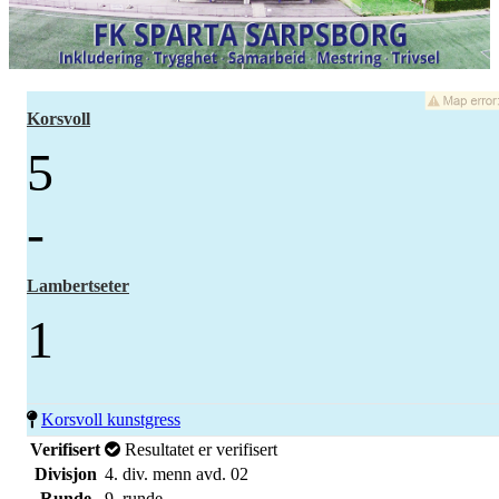
Korsvoll
5
-
Lambertseter
1
Korsvoll kunstgress
Verifisert
Resultatet er verifisert
Divisjon
4. div. menn avd. 02
Runde
9. runde