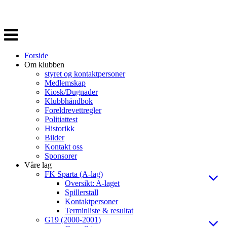
Veksle
navigasjon
Forside
Om klubben
styret og kontaktpersoner
Medlemskap
Kiosk/Dugnader
Klubbhåndbok
Foreldrevettregler
Politiattest
Historikk
Bilder
Kontakt oss
Sponsorer
Våre lag
FK Sparta (A-lag)
Oversikt: A-laget
Spillerstall
Kontaktpersoner
Terminliste & resultat
G19 (2000-2001)