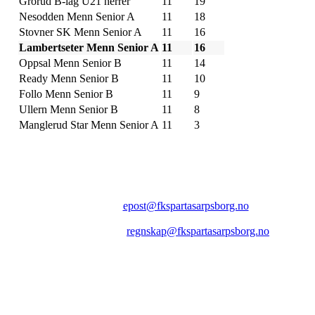
Grorud B-lag U21 herrer
11
19
Nesodden Menn Senior A
11
18
Stovner SK Menn Senior A
11
16
Lambertseter Menn Senior A
11
16
Oppsal Menn Senior B
11
14
Ready Menn Senior B
11
10
Follo Menn Senior B
11
9
Ullern Menn Senior B
11
8
Manglerud Star Menn Senior A
11
3
FK SPARTA SARPSBORG
Epost:
epost@fkspartasarpsborg.no
Epost faktura:
regnskap@fkspartasarpsborg.no
Epost hytte:
regnskap@fkspartasarpsborg.no
Besøksadresse: Albert Moeskaus vei 46, 1711 SARPSBORG