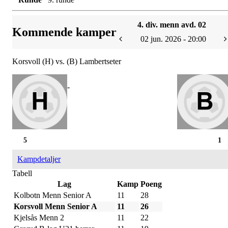
4. div. menn avd. 02
Kommende kamper
02 jun. 2026 - 20:00
Korsvoll (H) vs. (B) Lambertseter
-
5
1
Kampdetaljer
Tabell
Lag
Kamp
Poeng
Kolbotn Menn Senior A
11
28
Korsvoll Menn Senior A
11
26
Kjelsås Menn 2
11
22