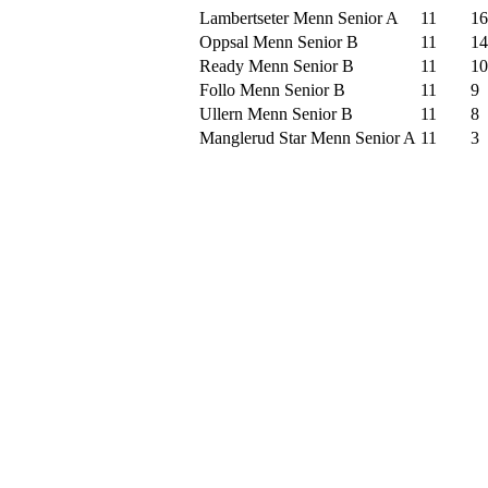
Lambertseter Menn Senior A
11
16
Oppsal Menn Senior B
11
14
Ready Menn Senior B
11
10
Follo Menn Senior B
11
9
Ullern Menn Senior B
11
8
Manglerud Star Menn Senior A
11
3