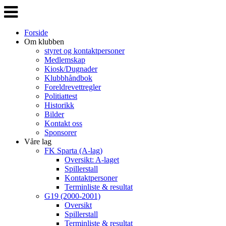
Veksle
navigasjon
Forside
Om klubben
styret og kontaktpersoner
Medlemskap
Kiosk/Dugnader
Klubbhåndbok
Foreldrevettregler
Politiattest
Historikk
Bilder
Kontakt oss
Sponsorer
Våre lag
FK Sparta (A-lag)
Oversikt: A-laget
Spillerstall
Kontaktpersoner
Terminliste & resultat
G19 (2000-2001)
Oversikt
Spillerstall
Terminliste & resultat