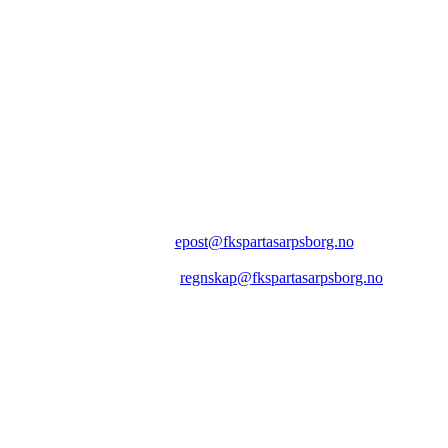
FK SPARTA SARPSBORG
Epost:
epost@fkspartasarpsborg.no
Epost faktura:
regnskap@fkspartasarpsborg.no
Epost hytte:
regnskap@fkspartasarpsborg.no
Besøksadresse: Albert Moeskaus vei 46, 1711 SARPSBORG
Postadresse: Postboks 1097, 1705 SARPSBORG
Organisasjonsnummer: NO 980580679 MVA