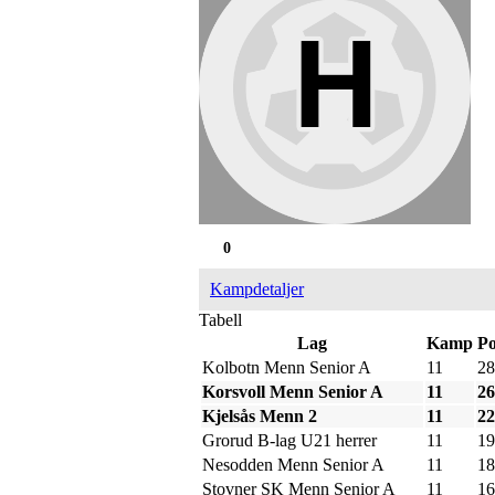
0
Kampdetaljer
Tabell
Lag
Kamp
P
Kolbotn Menn Senior A
11
28
Korsvoll Menn Senior A
11
26
Kjelsås Menn 2
11
22
Grorud B-lag U21 herrer
11
19
Nesodden Menn Senior A
11
18
Stovner SK Menn Senior A
11
16