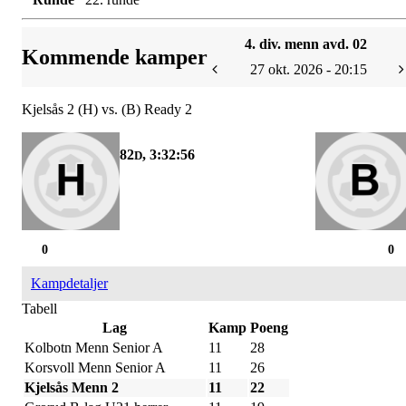
4. div. menn avd. 02
Kommende kamper
27 okt. 2026 - 20:15
Kjelsås 2 (H) vs. (B) Ready 2
82
, 3:32:56
D
0
0
Kampdetaljer
Tabell
Lag
Kamp
Poeng
Kolbotn Menn Senior A
11
28
Korsvoll Menn Senior A
11
26
Kjelsås Menn 2
11
22