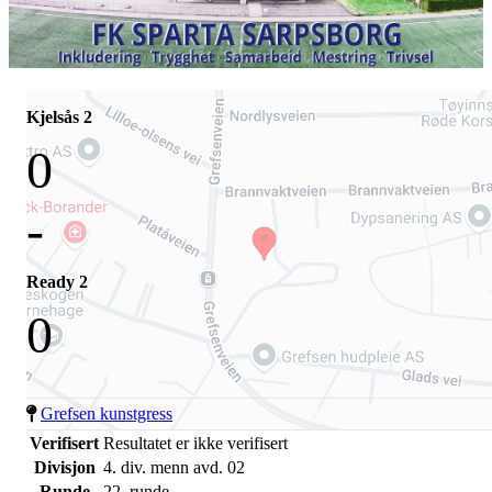
Kjelsås 2
0
-
Ready 2
0
Grefsen kunstgress
Verifisert
Resultatet er ikke verifisert
Divisjon
4. div. menn avd. 02
Runde
22. runde