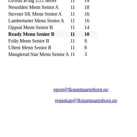
Grorud B-lag U21 herrer
11
19
Nesodden Menn Senior A
11
18
Stovner SK Menn Senior A
11
16
Lambertseter Menn Senior A
11
16
Oppsal Menn Senior B
11
14
Ready Menn Senior B
11
10
Follo Menn Senior B
11
9
Ullern Menn Senior B
11
8
Manglerud Star Menn Senior A
11
3
FK SPARTA SARPSBORG
Epost:
epost@fkspartasarpsborg.no
Epost faktura:
regnskap@fkspartasarpsborg.no
Epost hytte:
regnskap@fkspartasarpsborg.no
Besøksadresse: Albert Moeskaus vei 46, 1711 SARPSBORG