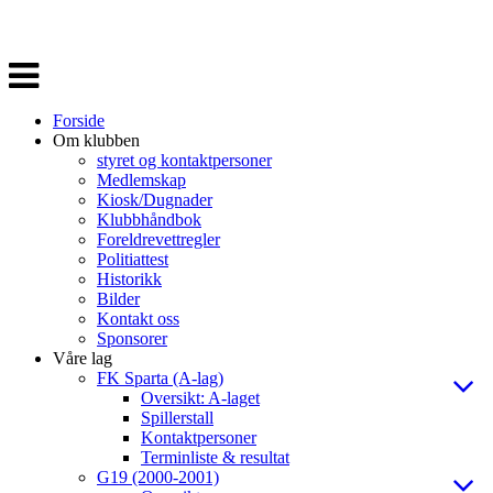
Veksle
navigasjon
Forside
Om klubben
styret og kontaktpersoner
Medlemskap
Kiosk/Dugnader
Klubbhåndbok
Foreldrevettregler
Politiattest
Historikk
Bilder
Kontakt oss
Sponsorer
Våre lag
FK Sparta (A-lag)
Oversikt: A-laget
Spillerstall
Kontaktpersoner
Terminliste & resultat
G19 (2000-2001)